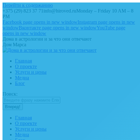
Перейти к содержанию
+375 (29) 823 37 71
info@hiroved.ru
Monday – Friday 10 AM – 8
PM
Facebook page opens in new window
Instagram page opens in new
window
Вконтакте page opens in new window
YouTube page
opens in new window
Дома в астрологии и за что они отвечают
Дом Марса
Главная
О проекте
Услуги и цены
Медиа
Блог
Поиск:
Главная
О проекте
Услуги и цены
Медиа