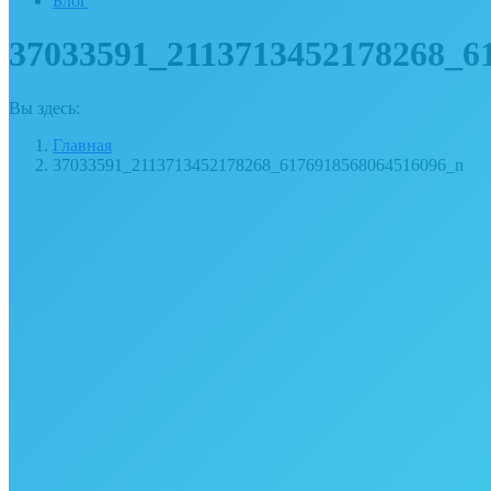
Блог
37033591_2113713452178268_6
Вы здесь:
Главная
37033591_2113713452178268_6176918568064516096_n