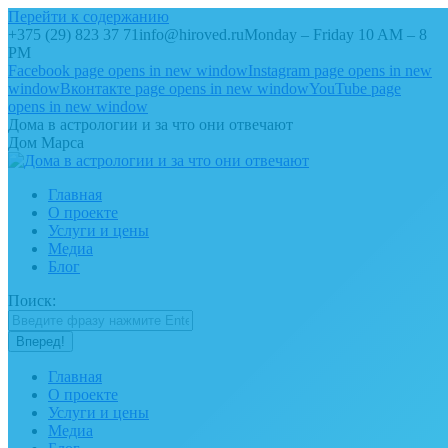
Перейти к содержанию
+375 (29) 823 37 71
info@hiroved.ru
Monday – Friday 10 AM – 8
PM
Facebook page opens in new window
Instagram page opens in new
window
Вконтакте page opens in new window
YouTube page
opens in new window
Дома в астрологии и за что они отвечают
Дом Марса
Главная
О проекте
Услуги и цены
Медиа
Блог
Поиск:
Главная
О проекте
Услуги и цены
Медиа