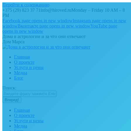
Перейти к содержанию
+375 (29) 823 37 71
info@hiroved.ru
Monday – Friday 10 AM – 8
PM
Facebook page opens in new window
Instagram page opens in new
window
Вконтакте page opens in new window
YouTube page
opens in new window
Дома в астрологии и за что они отвечают
Дом Марса
Главная
О проекте
Услуги и цены
Медиа
Блог
Поиск:
Главная
О проекте
Услуги и цены
Медиа