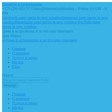
Перейти к содержанию
+375 (29) 823 37 71
info@hiroved.ru
Monday – Friday 10 AM – 8
PM
Facebook page opens in new window
Instagram page opens in new
window
Вконтакте page opens in new window
YouTube page
opens in new window
Дома в астрологии и за что они отвечают
Дом Марса
Главная
О проекте
Услуги и цены
Медиа
Блог
Поиск:
Главная
О проекте
Услуги и цены
Медиа