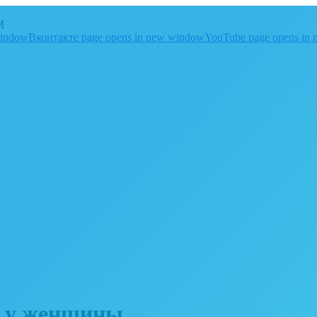
M
window
Вконтакте page opens in new window
YouTube page opens in
е у женщины