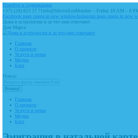
Перейти к содержанию
+375 (29) 823 37 71
info@hiroved.ru
Monday – Friday 10 AM – 8 P
Facebook page opens in new window
Instagram page opens in new 
Дома в астрологии и за что они отвечают
Дом Марса
Главная
О проекте
Услуги и цены
Медиа
Блог
Поиск:
Главная
О проекте
Услуги и цены
Медиа
Блог
Эмиграция в натальной карт