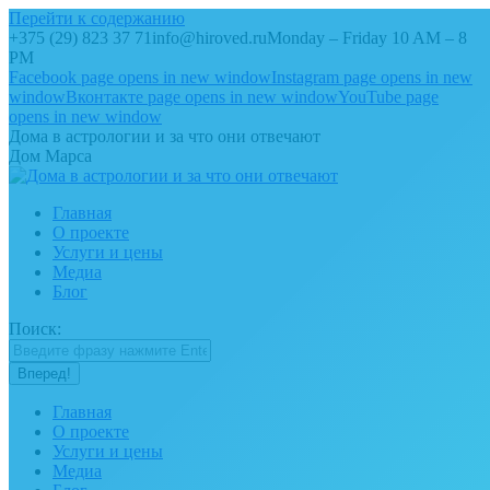
Перейти к содержанию
+375 (29) 823 37 71
info@hiroved.ru
Monday – Friday 10 AM – 8
PM
Facebook page opens in new window
Instagram page opens in new
window
Вконтакте page opens in new window
YouTube page
opens in new window
Дома в астрологии и за что они отвечают
Дом Марса
Главная
О проекте
Услуги и цены
Медиа
Блог
Поиск:
Главная
О проекте
Услуги и цены
Медиа