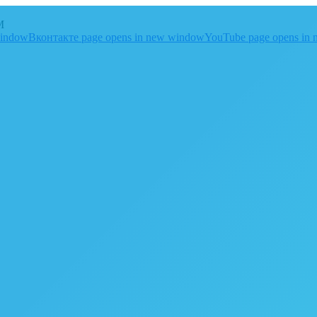
M
window
Вконтакте page opens in new window
YouTube page opens in