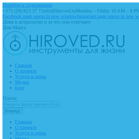
Перейти к содержанию
+375 (29) 823 37 71
info@hiroved.ru
Monday – Friday 10 AM – 8 P
Facebook page opens in new window
Instagram page opens in new 
Дома в астрологии и за что они отвечают
Дом Марса
Главная
О проекте
Услуги и цены
Медиа
Блог
Поиск:
Главная
О проекте
Услуги и цены
Медиа