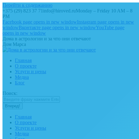
Перейти к содержанию
+375 (29) 823 37 71
info@hiroved.ru
Monday – Friday 10 AM – 8
PM
Facebook page opens in new window
Instagram page opens in new
window
Вконтакте page opens in new window
YouTube page
opens in new window
Дома в астрологии и за что они отвечают
Дом Марса
Главная
О проекте
Услуги и цены
Медиа
Блог
Поиск:
Главная
О проекте
Услуги и цены
Медиа