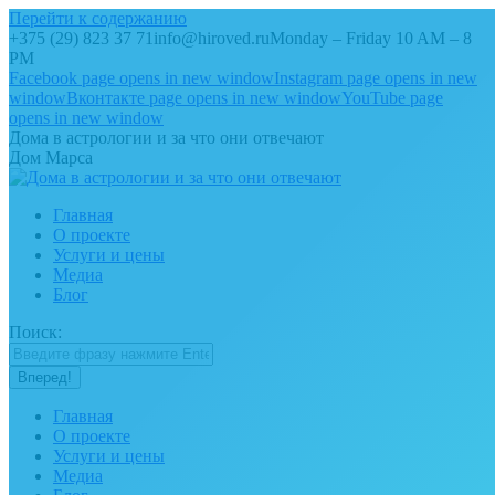
Перейти к содержанию
+375 (29) 823 37 71
info@hiroved.ru
Monday – Friday 10 AM – 8
PM
Facebook page opens in new window
Instagram page opens in new
window
Вконтакте page opens in new window
YouTube page
opens in new window
Дома в астрологии и за что они отвечают
Дом Марса
Главная
О проекте
Услуги и цены
Медиа
Блог
Поиск:
Главная
О проекте
Услуги и цены
Медиа