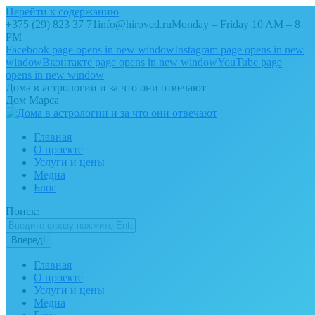
Перейти к содержанию
+375 (29) 823 37 71
info@hiroved.ru
Monday – Friday 10 AM – 8
PM
Facebook page opens in new window
Instagram page opens in new
window
Вконтакте page opens in new window
YouTube page
opens in new window
Дома в астрологии и за что они отвечают
Дом Марса
Главная
О проекте
Услуги и цены
Медиа
Блог
Поиск:
Главная
О проекте
Услуги и цены
Медиа