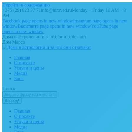
Перейти к содержанию
+375 (29) 823 37 71
info@hiroved.ru
Monday – Friday 10 AM – 8
PM
Facebook page opens in new window
Instagram page opens in new
window
Вконтакте page opens in new window
YouTube page
opens in new window
Дома в астрологии и за что они отвечают
Дом Марса
Главная
О проекте
Услуги и цены
Медиа
Блог
Поиск:
Главная
О проекте
Услуги и цены
Медиа