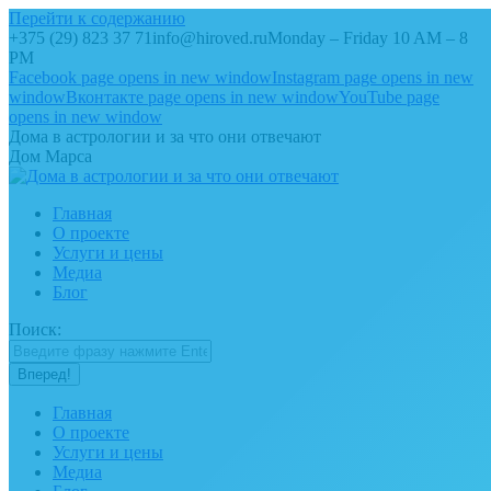
Перейти к содержанию
+375 (29) 823 37 71
info@hiroved.ru
Monday – Friday 10 AM – 8
PM
Facebook page opens in new window
Instagram page opens in new
window
Вконтакте page opens in new window
YouTube page
opens in new window
Дома в астрологии и за что они отвечают
Дом Марса
Главная
О проекте
Услуги и цены
Медиа
Блог
Поиск:
Главная
О проекте
Услуги и цены
Медиа