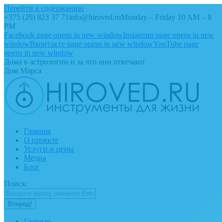
Перейти к содержанию
+375 (29) 823 37 71
info@hiroved.ru
Monday – Friday 10 AM – 8
PM
Facebook page opens in new window
Instagram page opens in new
window
Вконтакте page opens in new window
YouTube page
opens in new window
Дома в астрологии и за что они отвечают
Дом Марса
Главная
О проекте
Услуги и цены
Медиа
Блог
Поиск:
Главная