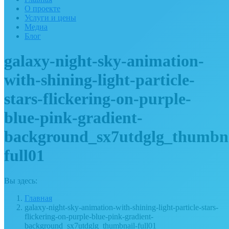
О проекте
Услуги и цены
Медиа
Блог
galaxy-night-sky-animation-
with-shining-light-particle-
stars-flickering-on-purple-
blue-pink-gradient-
background_sx7utdglg_thumbna
full01
Вы здесь:
Главная
galaxy-night-sky-animation-with-shining-light-particle-stars-
flickering-on-purple-blue-pink-gradient-
background_sx7utdglg_thumbnail-full01