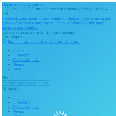
Перейти к содержанию
+375 (29) 823 37 71
info@hiroved.ru
Monday – Friday 10 AM – 8
PM
Facebook page opens in new window
Instagram page opens in new
window
Вконтакте page opens in new window
YouTube page
opens in new window
Дома в астрологии и за что они отвечают
Дом Марса
Главная
О проекте
Услуги и цены
Медиа
Блог
Поиск:
Главная
О проекте
Услуги и цены
Медиа