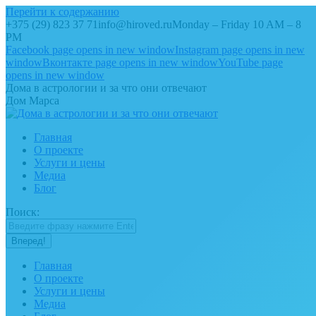
Перейти к содержанию
+375 (29) 823 37 71
info@hiroved.ru
Monday – Friday 10 AM – 8
PM
Facebook page opens in new window
Instagram page opens in new
window
Вконтакте page opens in new window
YouTube page
opens in new window
Дома в астрологии и за что они отвечают
Дом Марса
Главная
О проекте
Услуги и цены
Медиа
Блог
Поиск:
Главная
О проекте
Услуги и цены
Медиа