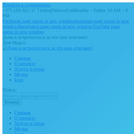
Перейти к содержанию
+375 (29) 823 37 71
info@hiroved.ru
Monday – Friday 10 AM – 8
PM
Facebook page opens in new window
Instagram page opens in new
window
Вконтакте page opens in new window
YouTube page
opens in new window
Дома в астрологии и за что они отвечают
Дом Марса
Главная
О проекте
Услуги и цены
Медиа
Блог
Поиск:
Главная
О проекте
Услуги и цены
Медиа