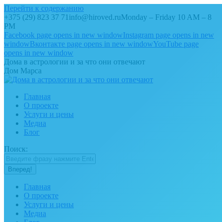
Перейти к содержанию
+375 (29) 823 37 71
info@hiroved.ru
Monday – Friday 10 AM – 8
PM
Facebook page opens in new window
Instagram page opens in new
window
Вконтакте page opens in new window
YouTube page
opens in new window
Дома в астрологии и за что они отвечают
Дом Марса
Главная
О проекте
Услуги и цены
Медиа
Блог
Поиск:
Главная
О проекте
Услуги и цены
Медиа