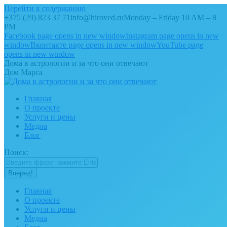
Перейти к содержанию
+375 (29) 823 37 71
info@hiroved.ru
Monday – Friday 10 AM – 8
PM
Facebook page opens in new window
Instagram page opens in new
window
Вконтакте page opens in new window
YouTube page
opens in new window
Дома в астрологии и за что они отвечают
Дом Марса
Главная
О проекте
Услуги и цены
Медиа
Блог
Поиск:
Главная
О проекте
Услуги и цены
Медиа