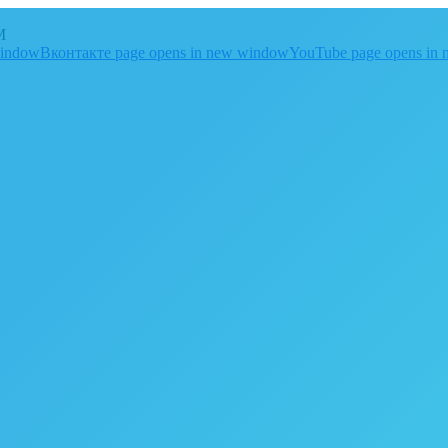
M
window
Вконтакте page opens in new window
YouTube page opens in