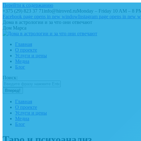
Перейти к содержанию
+375 (29) 823 37 71
info@hiroved.ru
Monday – Friday 10 AM – 8 P
Facebook page opens in new window
Instagram page opens in new 
Дома в астрологии и за что они отвечают
Дом Марса
Главная
О проекте
Услуги и цены
Медиа
Блог
Поиск:
Главная
О проекте
Услуги и цены
Медиа
Блог
Таро и психоанализ