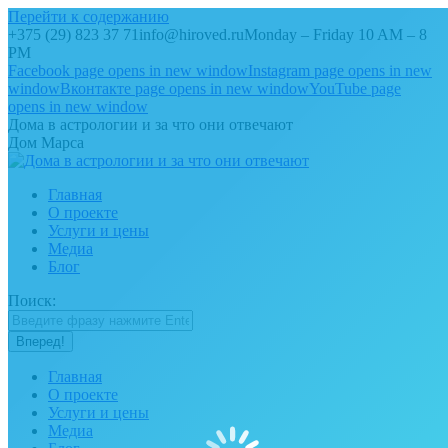
Перейти к содержанию
+375 (29) 823 37 71
info@hiroved.ru
Monday – Friday 10 AM – 8
PM
Facebook page opens in new window
Instagram page opens in new
window
Вконтакте page opens in new window
YouTube page
opens in new window
Дома в астрологии и за что они отвечают
Дом Марса
Главная
О проекте
Услуги и цены
Медиа
Блог
Поиск:
Главная
О проекте
Услуги и цены
Медиа