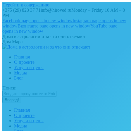
Перейти к содержанию
+375 (29) 823 37 71
info@hiroved.ru
Monday – Friday 10 AM – 8
PM
Facebook page opens in new window
Instagram page opens in new
window
Вконтакте page opens in new window
YouTube page
opens in new window
Дома в астрологии и за что они отвечают
Дом Марса
Главная
О проекте
Услуги и цены
Медиа
Блог
Поиск:
Главная
О проекте
Услуги и цены
Медиа