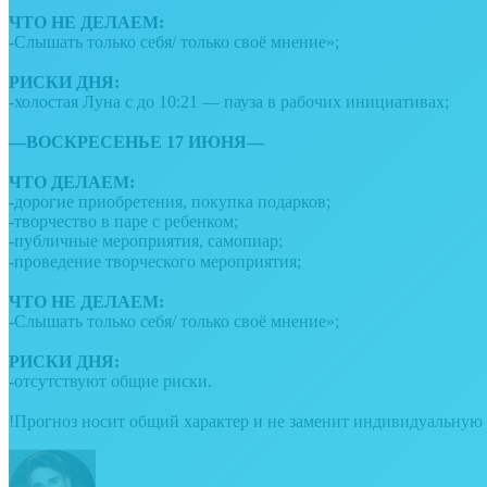
⠀
ЧТО НЕ ДЕЛАЕМ:
-Слышать только себя/ только своё мнение»;
⠀
РИСКИ ДНЯ:
-холостая Луна с до 10:21 — пауза в рабочих инициативах;
⠀⠀
—ВОСКРЕСЕНЬЕ 17 ИЮНЯ—
⠀⠀
ЧТО ДЕЛАЕМ:
-дорогие приобретения, покупка подарков;
-творчество в паре с ребенком;
-публичные мероприятия, самопиар;
-проведение творческого мероприятия;⠀
⠀
ЧТО НЕ ДЕЛАЕМ:
-Слышать только себя/ только своё мнение»;
⠀
РИСКИ ДНЯ:
-отсутствуют общие риски.
⠀⠀
!Прогноз носит общий характер и не заменит индивидуальную 