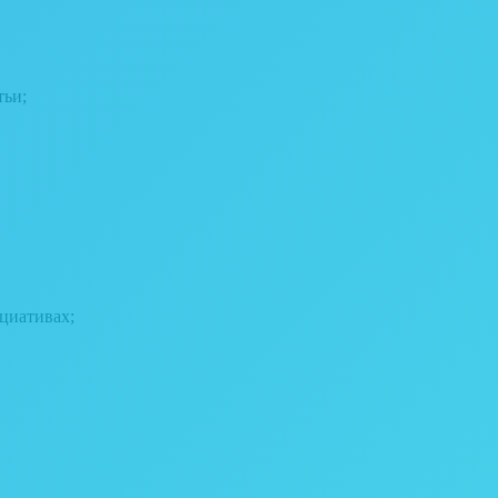
тьи;
ициативах;