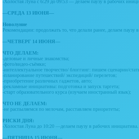
-Холостая Луна с 6:29 до 09:53 — делаем паузу в рабочих иниц
⠀⠀
—СРЕДА 13 ИЮНЯ—
⠀
Новолуние
Рекомендации: продолжать то, что делали ранее, делаем паузу 
⠀
—ЧЕТВЕРГ 14 ИЮНЯ—
⠀
ЧТО ДЕЛАЕМ:
-деловые и личные знакомства;
-фото/видео-съёмки;
-интеллектуальное творчество/ блоггинг: пишем сценарии/стат
-планирование путешествий/ экспедиций/ перелетов;
-приобретение различных гаджетов, авто;
-рекламные инициативы: подготовка и запуск таргета;
-старт образовательного курса (изучаем иностранный язык);
⠀
ЧТО НЕ ДЕЛАЕМ:
-не распыляемся по мелочам, расставляем приоритеты;
⠀
РИСКИ ДНЯ:
-Холостая Луна до 10:20 —делаем паузу в рабочих инициатива.
⠀
—ПЯТНИЦА 15 ИЮНЯ—