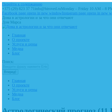
Перейти к содержанию
+375 (29) 823 37 71
info@hiroved.ru
Monday – Friday 10 AM – 8 P
Facebook page opens in new window
Instagram page opens in new 
Дома в астрологии и за что они отвечают
Дом Марса
Главная
О проекте
Услуги и цены
Медиа
Блог
Поиск:
Главная
О проекте
Услуги и цены
Медиа
Блог
Астрологический прогноз (