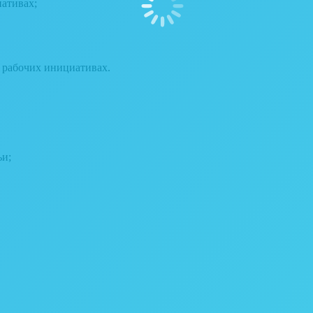
иативах;
в рабочих инициативах.
ьи;