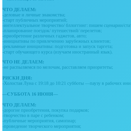
⠀
ЧТО ДЕЛАЕМ:
-деловые и личные знакомства;
-старт публичных мероприятий;
-интеллектуальное творчество/ бллоггинг: пишем сценарии/ста
-планирование поездок/ путешествий/ перелетов;
-приобретение различных гаджетов, авто;
-инициативы по привлечению зарубежных клиентов;
-рекламные инициативы: подготовка и запуск таргета;
-старт обучающего курса (изучаем иностранный язык). ⠀
ЧТО НЕ ДЕЛАЕМ:
-не распыляемся по мелочам, расставляем приоритеты;
⠀
РИСКИ ДНЯ:
-Холостая Луна с 19:18 до 10:21 субботы —паузу в рабочих ин
⠀
—СУББОТА 16 ИЮНЯ—
⠀
ЧТО ДЕЛАЕМ:
-дорогие приобретения, покупка подарков;
-творчество в паре с ребенком;
-публичные мероприятия, самопиар;
-проведение творческого мероприятия;⠀