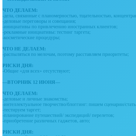
⠀
ЧТО ДЕЛАЕМ:
-дела, связанные с планомерностью, тщательностью, концентр
-деловые переговоры и совещания;
-инициативы по привлечению иностранных клиентов;
-рекламные инициативы: тестинг таргета;
-косметические процедуры;
⠀
ЧТО НЕ ДЕЛАЕМ:
-распыляться по мелочам, поэтому расставляем приоритеты;
⠀
РИСКИ ДНЯ:
-Общие «для всех» отсутствуют;
⠀
—ВТОРНИК 12 ИЮНЯ—
⠀
ЧТО ДЕЛАЕМ:
-деловые и личные знакомства;
-интеллектуальное творчество/блоггинг: пишем сценарии/стать
-тестируем таргет;
-планирование путешествий/ экспедиций/ перелетов;
-приобретение различных гаджетов, авто;
⠀
РИСКИ ДНЯ: