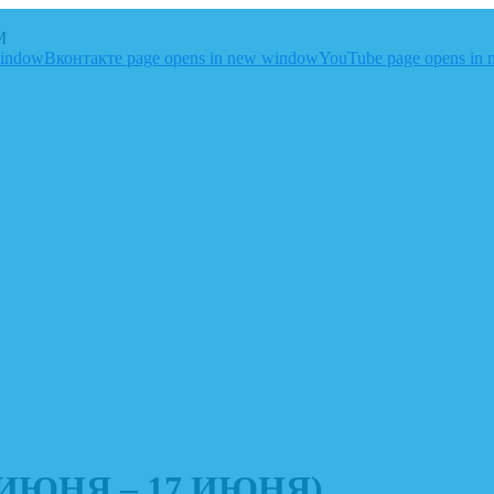
M
window
Вконтакте page opens in new window
YouTube page opens in
11 ИЮНЯ – 17 ИЮНЯ)