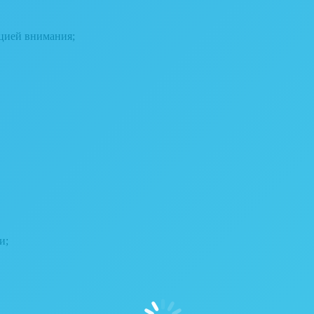
ацией внимания;
и;