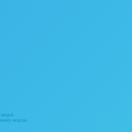
 людей.
овину недели.