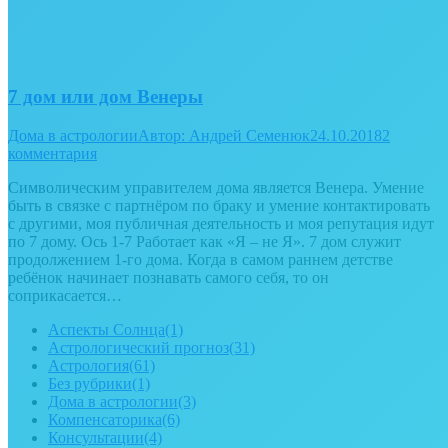
7 дом или дом Венеры
Дома в астрологии
Автор:
Андрей Семенюк
24.10.2018
2
комментария
Символическим управителем дома является Венера. Умение
быть в связке с партнёром по браку и умение контактировать
с другими, моя публичная деятельность и моя репутация идут
по 7 дому. Ось 1-7 Работает как «Я – не Я». 7 дом служит
продолжением 1-го дома. Когда в самом раннем детстве
ребёнок начинает познавать самого себя, то он
соприкасается…
Аспекты Солнца
(1)
Астрологический прогноз
(31)
Астрология
(61)
Без рубрики
(1)
Дома в астрологии
(3)
Компенсаторика
(6)
Консультации
(4)