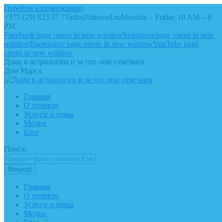
Перейти к содержанию
+375 (29) 823 37 71
info@hiroved.ru
Monday – Friday 10 AM – 8
PM
Facebook page opens in new window
Instagram page opens in new
window
Вконтакте page opens in new window
YouTube page
opens in new window
Дома в астрологии и за что они отвечают
Дом Марса
Главная
О проекте
Услуги и цены
Медиа
Блог
Поиск:
Главная
О проекте
Услуги и цены
Медиа