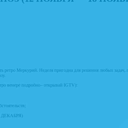
ать ретро Меркурий. Неделя пригодна для решения любых задач,
зу.
ро венере подробно– открывай IGTV):
бстоятельств;
7 ДЕКАБРЯ)