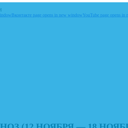
M
window
Вконтакте page opens in new window
YouTube page opens in
З (12 НОЯБРЯ — 18 НОЯБ