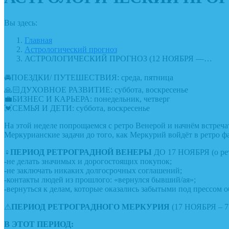
Вы здесь:
Главная
Астрологический прогноз
АСТРОЛОГИЧЕСКИЙ ПРОГНОЗ (12 НОЯБРЯ —…
🚘ПОЕЗДКИ/ ПУТЕШЕСТВИЯ: среда, пятница
🙏🏻ДУХОВНОЕ РАЗВИТИЕ: суббота, воскресенье
💼БИЗНЕС И КАРЬЕРА: понедельник, четверг
💓СЕМЬЯ И ДЕТИ: суббота, воскресенье
На этой неделе попрощаемся с ретро Венерой и начнём встреч
Меркурианские задачи до того, как Меркурий войдёт в ретро фа
♀
ПЕРИОД РЕТРОГРАДНОЙ ВЕНЕРЫ
ДО 17 НОЯБРЯ (о рет
-не делать значимых и дорогостоящих покупок;
-не заключать никаких долгосрочных соглашений;
-контакты людей из прошлого: «вернулся бывший/ая»;
-вернуться к делам, которые оказались забытыми под прессом о
⚠
ПЕРИОД РЕТРОГРАДНОГО МЕРКУРИЯ
(17 НОЯБРЯ – 
В ЭТОТ ПЕРИОД: