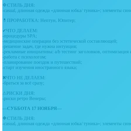
🔷СТИЛЬ ДНЯ:
-casual, длинная одежда «длинная юбка/ туника»; элементы сине
💊ПРОРАБОТКА: Нептун, Юпитер;
✔ЧТО ДЕЛАЕМ:
-процедуры SPA;
-медицинские операции без эстетической составляющей;
-решение задач, где нужна интуиция;
-рекламные инициативы: a/b тестинг заголовков, оптимизация и
-работа с психологом;
-планирование поездок и путешествий;
-старт изучения иностранного языка;
✖ЧТО НЕ ДЕЛАЕМ:
-браться за всё сразу;
⚠РИСКИ ДНЯ:
-риски ретро Венеры;
—СУББОТА 17 НОЯБРЯ—
🔶СТИЛЬ ДНЯ:
-casual, длинная одежда «длинная юбка/ туника»; элементы сине