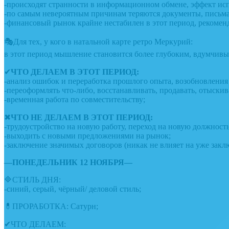
-происходят странности в информационном обмене, эффект ис
-по самым невероятным причинам теряются документы, письма
-финансовый рынок крайне нестабилен в этот период, рекомен
🎭Для тех, у кого в натальной карте ретро Меркурий:
в этот период мышление становится более глубоким, вдумчи
✔
ЧТО ДЕЛАЕМ В ЭТОТ ПЕРИОД:
-анализ ошибок и переработка прошлого опыта, возобновления 
-переоформлять что-либо, восстанавливать, продавать, отыскив
-временная работа по совместительству;
✖
ЧТО НЕ ДЕЛАЕМ В ЭТОТ ПЕРИОД:
-трудоустройство на новую работу, переход на новую должнос
-выходить с новыми предложениями на рынок;
-заключение значимых договоров (никак не влияет на уже закл
—ПОНЕДЕЛЬНИК 12 НОЯБРЯ—
🔷СТИЛЬ ДНЯ:
-синий, серый, чёрный/ деловой стиль;
💊ПРОРАБОТКА: Сатурн;
✔ЧТО ДЕЛАЕМ: