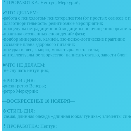
💊ПРОРАБОТКА: Нептун, Меркурий;
✔ЧТО ДЕЛАЕМ:
-работа с психологом/ психотерапевтом (от простых сеансов с 
-благотворительность/ религиозные мероприятия;
-процедуры нетрадиционной медицины по очищению организм
-практика осознанных сновидений/ фаза;
-подбор минералов, камней, эзо-психо-логические практики;
-создание плана здорового питания;
-поездки в: лес, к морю, монастырь. места силы;
-интеллектуальное творчество: написать статью, завести блог;
✖ЧТО НЕ ДЕЛАЕМ:
-не слушать интуицию;
⚠РИСКИ ДНЯ:
-риски ретро Венеры;
-ретро Меркурий;
—ВОСКРЕСЕНЬЕ 18 НОЯБРЯ—
🔷СТИЛЬ ДНЯ:
-casual, длинная одежда «длинная юбка/ туника»; элементы сине
💊ПРОРАБОТКА: Нептун;