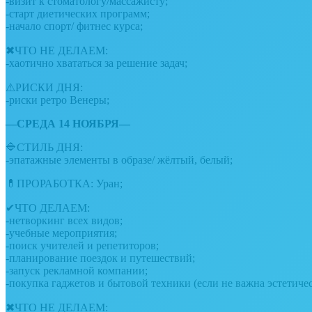
-визит к стоматологу/массажисту;
-старт диетических программ;
-начало спорт/ фитнес курса;
✖ЧТО НЕ ДЕЛАЕМ:
-хаотично хвататься за решение задач;
⚠РИСКИ ДНЯ:
-риски ретро Венеры;
—СРЕДА 14 НОЯБРЯ—
🔷СТИЛЬ ДНЯ:
-эпатажные элементы в образе/ жёлтый, белый;
💊ПРОРАБОТКА: Уран;
✔ЧТО ДЕЛАЕМ:
-нетворкинг всех видов;
-учебные мероприятия;
-поиск учителей и репетиторов;
-планирование поездок и путешествий;
-запуск рекламной компании;
-покупка гаджетов и бытовой техники (если не важна эстетичес
✖ЧТО НЕ ДЕЛАЕМ: