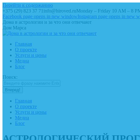
Перейти к содержанию
+375 (29) 823 37 71
info@hiroved.ru
Monday – Friday 10 AM – 8 P
Facebook page opens in new window
Instagram page opens in new 
Дома в астрологии и за что они отвечают
Дом Марса
Главная
О проекте
Услуги и цены
Медиа
Блог
Поиск:
Главная
О проекте
Услуги и цены
Медиа
Блог
АСТРОЛОГИЧЕСКИЙ ПРОГНО