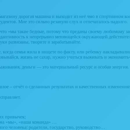
к магазину дорогая машина и выходит из неё чмо в спортивном 
удентов. Мне это сильно резануло слух и отпечаталось надолго.
что «мы такие бедные, потому что преданы своему любимому за
адаптивность к непрерывно меняющейся окружающей действитель
уки развязаны, творите и зарабатывайте.
, когда семья жила в нищете по факту, или ребенку накладывалис
ывайся, жизнь не сахар, нужно учиться выживать и экономить».
выживания, деньги — это материальный ресурс и особая энергия.
лое – отчёт о сделанных результатах и качественных изменения
справляет.
их привычек;
я на «мы», «наша команда» …
мого человека: родители, государство, руководство…