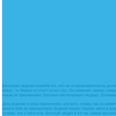
Богатыми людьми назовём тех, кто не останавливается на до
минус, то беднее от этого он не стал. Он начинает заново, опи
никак не приумножит. Богатые обеспечивают бедных. Понимает
Дать бедному в руки приличную, для него, сумму, так он начнё
деньги тебе не принадлежат. Бедный полон страхов зайти в доро
лучшее, что у него есть. Богатый зайдёт в тот же самый магаз