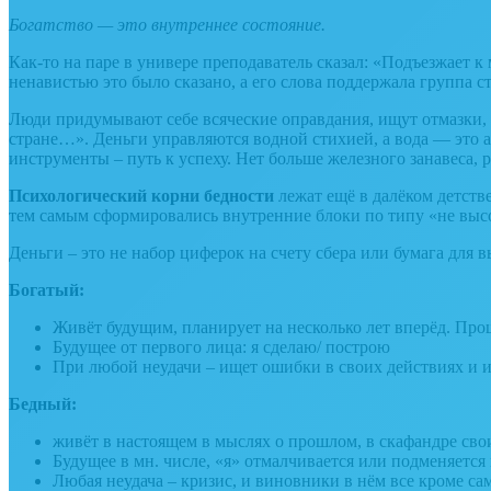
Богатство — это внутреннее состояние.
Как-то на паре в универе преподаватель сказал: «Подъезжает 
ненавистью это было сказано, а его слова поддержала группа ст
Люди придумывают себе всяческие оправдания, ищут отмазки, 
стране…». Деньги управляются водной стихией, а вода — это 
инструменты – путь к успеху. Нет больше железного занавеса, р
Психологический корни бедности
лежат ещё в далёком детстве
тем самым сформировались внутренние блоки по типу «не высов
Деньги – это не набор циферок на счету сбера или бумага для 
Богатый:
Живёт будущим, планирует на несколько лет вперёд. Прош
Будущее от первого лица: я сделаю/ построю
При любой неудачи – ищет ошибки в своих действиях и и
Бедный:
живёт в настоящем в мыслях о прошлом, в скафандре сво
Будущее в мн. числе, «я» отмалчивается или подменяетс
Любая неудача – кризис, и виновники в нём все кроме са