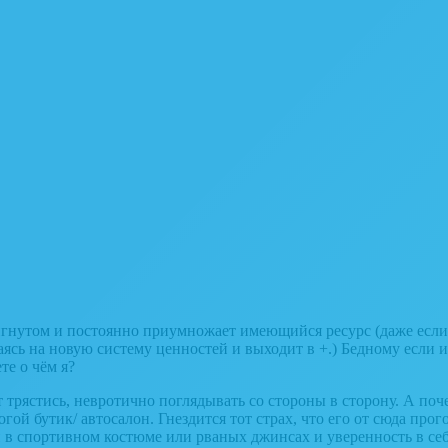
стигнутом и постоянно приумножает имеющийся ресурс (даже ес
раясь на новую систему ценностей и выходит в +.) Бедному если и
е о чём я?
т трястись, невротично поглядывать со стороны в сторону. А поч
гой бутик/ автосалон. Гнездится тот страх, что его от сюда про
ин в спортивном костюме или рваных джинсах и уверенность в себ