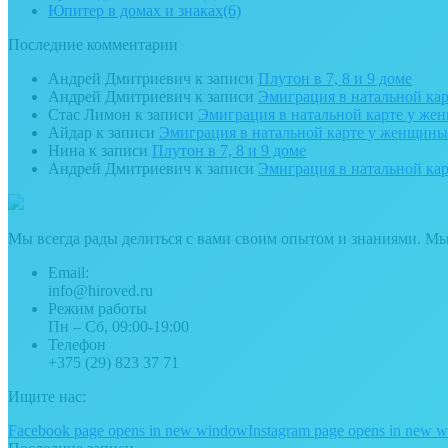
Юпитер в домах и знаках
(6)
Последние комментарии
Андрей Дмитриевич
к записи
Плутон в 7, 8 и 9 доме
Андрей Дмитриевич
к записи
Эмиграция в натальной ка
Стас Лимон
к записи
Эмиграция в натальной карте у ж
Айдар
к записи
Эмиграция в натальной карте у женщин
Нина
к записи
Плутон в 7, 8 и 9 доме
Андрей Дмитриевич
к записи
Эмиграция в натальной ка
Мы всегда рады делиться с вами своим опытом и знаниями. М
Email:
info@hiroved.ru
Режим работы
Пн – Сб, 09:00-19:00
Телефон
+375 (29) 823 37 71
Ищите нас:
Facebook page opens in new window
Instagram page opens in new 