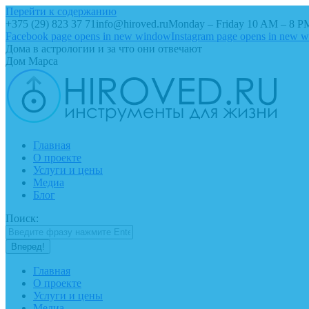
Перейти к содержанию
+375 (29) 823 37 71
info@hiroved.ru
Monday – Friday 10 AM – 8 P
Facebook page opens in new window
Instagram page opens in new 
Дома в астрологии и за что они отвечают
Дом Марса
Главная
О проекте
Услуги и цены
Медиа
Блог
Поиск:
Главная
О проекте
Услуги и цены
Медиа