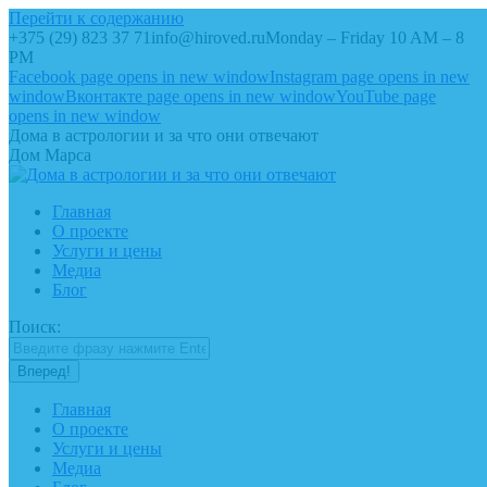
Перейти к содержанию
+375 (29) 823 37 71
info@hiroved.ru
Monday – Friday 10 AM – 8
PM
Facebook page opens in new window
Instagram page opens in new
window
Вконтакте page opens in new window
YouTube page
opens in new window
Дома в астрологии и за что они отвечают
Дом Марса
Главная
О проекте
Услуги и цены
Медиа
Блог
Поиск:
Главная
О проекте
Услуги и цены
Медиа