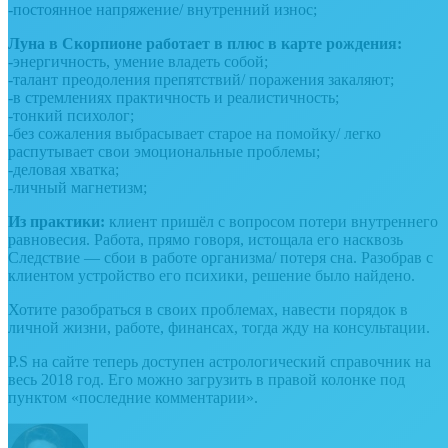
-постоянное напряжение/ внутренний износ;
Луна в Скорпионе работает в плюс в карте рождения:
-энергичность, умение владеть собой;
-талант преодоления препятствий/ поражения закаляют;
-в стремлениях практичность и реалистичность;
-тонкий психолог;
-без сожаления выбрасывает старое на помойку/ легко
распутывает свои эмоциональные проблемы;
-деловая хватка;
-личный магнетизм;
Из практики:
клиент пришёл с вопросом потери внутреннего
равновесия. Работа, прямо говоря, истощала его насквозь
Следствие — сбои в работе организма/ потеря сна. Разобрав с
клиентом устройство его психики, решение было найдено.
Хотите разобраться в своих проблемах, навести порядок в
личной жизни, работе, финансах, тогда жду на консультации.
P.S на сайте теперь доступен астрологический справочник на
весь 2018 год. Его можно загрузить в правой колонке под
пунктом «последние комментарии».