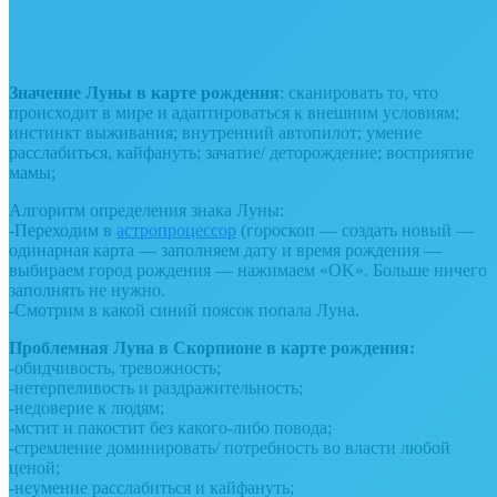
Значение Луны в карте рождения
: сканировать то, что
происходит в мире и адаптироваться к внешним условиям;
инстинкт выживания; внутренний автопилот; умение
расслабиться, кайфануть; зачатие/ деторождение; восприятие
мамы;
Алгоритм определения знака Луны:
-Переходим в
астропроцессор
(гороскоп — создать новый —
одинарная карта — заполняем дату и время рождения —
выбираем город рождения — нажимаем «OK». Больше ничего
заполнять не нужно.
-Смотрим в какой синий поясок попала Луна.
Проблемная Луна в Скорпионе в карте рождения:
-обидчивость, тревожность;
-нетерпеливость и раздражительность;
-недоверие к людям;
-мстит и пакостит без какого-либо повода;
-стремление доминировать/ потребность во власти любой
ценой;
-неумение расслабиться и кайфануть;