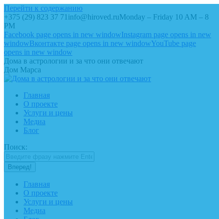
Перейти к содержанию
+375 (29) 823 37 71
info@hiroved.ru
Monday – Friday 10 AM – 8
PM
Facebook page opens in new window
Instagram page opens in new
window
Вконтакте page opens in new window
YouTube page
opens in new window
Дома в астрологии и за что они отвечают
Дом Марса
Главная
О проекте
Услуги и цены
Медиа
Блог
Поиск:
Главная
О проекте
Услуги и цены
Медиа