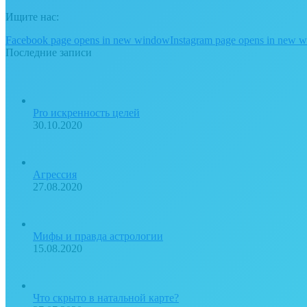
Ищите нас:
Facebook page opens in new window
Instagram page opens in new 
Последние записи
Pro искренность целей
30.10.2020
Агрессия
27.08.2020
Мифы и правда астрологии
15.08.2020
Что скрыто в натальной карте?