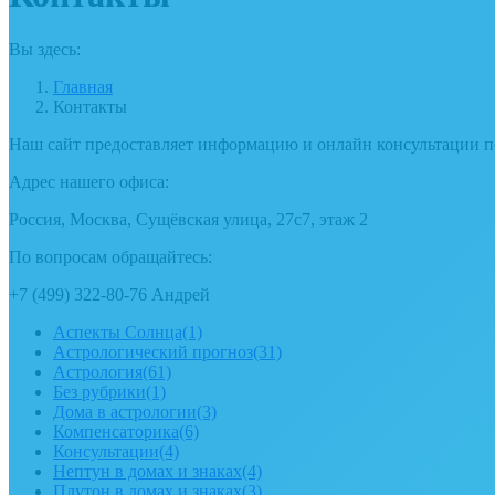
Вы здесь:
Главная
Контакты
Наш сайт предоставляет информацию и онлайн консультации п
Адрес нашего офиса:
Россия, Москва, Сущёвская улица, 27с7, этаж 2
По вопросам обращайтесь:
+7 (499) 322-80-76 Андрей
Аспекты Солнца
(1)
Астрологический прогноз
(31)
Астрология
(61)
Без рубрики
(1)
Дома в астрологии
(3)
Компенсаторика
(6)
Консультации
(4)
Нептун в домах и знаках
(4)
Плутон в домах и знаках
(3)