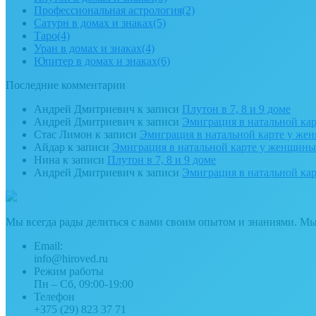
Профессиональная астрология
(2)
Сатурн в домах и знаках
(5)
Таро
(4)
Уран в домах и знаках
(4)
Юпитер в домах и знаках
(6)
Последние комментарии
Андрей Дмитриевич
к записи
Плутон в 7, 8 и 9 доме
Андрей Дмитриевич
к записи
Эмиграция в натальной ка
Стас Лимон
к записи
Эмиграция в натальной карте у ж
Айдар
к записи
Эмиграция в натальной карте у женщин
Нина
к записи
Плутон в 7, 8 и 9 доме
Андрей Дмитриевич
к записи
Эмиграция в натальной ка
Мы всегда рады делиться с вами своим опытом и знаниями. М
Email:
info@hiroved.ru
Режим работы
Пн – Сб, 09:00-19:00
Телефон
+375 (29) 823 37 71