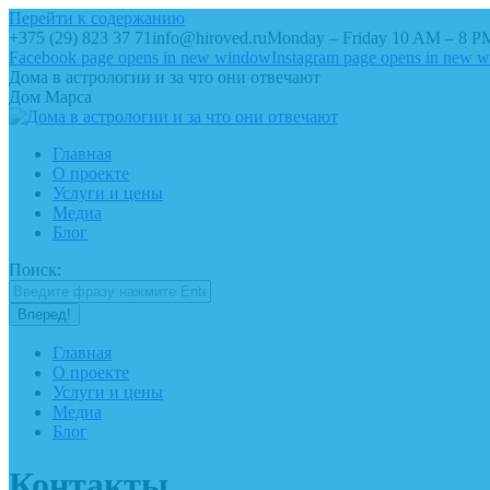
Перейти к содержанию
+375 (29) 823 37 71
info@hiroved.ru
Monday – Friday 10 AM – 8 P
Facebook page opens in new window
Instagram page opens in new 
Дома в астрологии и за что они отвечают
Дом Марса
Главная
О проекте
Услуги и цены
Медиа
Блог
Поиск:
Главная
О проекте
Услуги и цены
Медиа
Блог
Контакты