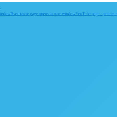
M
window
Вконтакте page opens in new window
YouTube page opens in