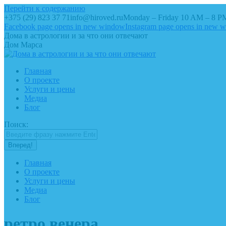
Перейти к содержанию
+375 (29) 823 37 71
info@hiroved.ru
Monday – Friday 10 AM – 8 P
Facebook page opens in new window
Instagram page opens in new 
Дома в астрологии и за что они отвечают
Дом Марса
Главная
О проекте
Услуги и цены
Медиа
Блог
Поиск:
Главная
О проекте
Услуги и цены
Медиа
Блог
ретро венера