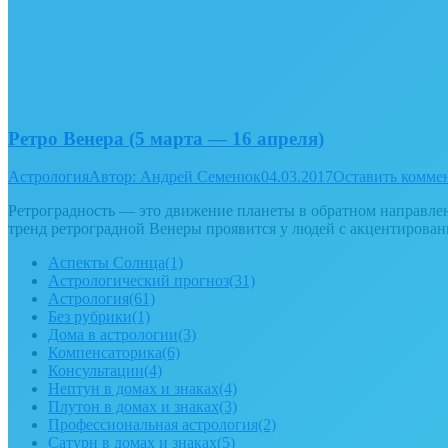
Ретро Венера (5 марта — 16 апреля)
Астрология
Автор:
Андрей Семенюк
04.03.2017
Оставить комме
Ретроградность — это движение планеты в обратном направлении
тренд ретроградной Венеры проявится у людей с акцентирова
Аспекты Солнца
(1)
Астрологический прогноз
(31)
Астрология
(61)
Без рубрики
(1)
Дома в астрологии
(3)
Компенсаторика
(6)
Консультации
(4)
Нептун в домах и знаках
(4)
Плутон в домах и знаках
(3)
Профессиональная астрология
(2)
Сатурн в домах и знаках
(5)