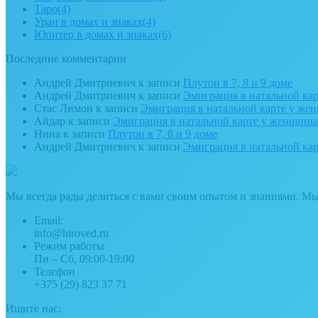
Таро
(4)
Уран в домах и знаках
(4)
Юпитер в домах и знаках
(6)
Последние комментарии
Андрей Дмитриевич
к записи
Плутон в 7, 8 и 9 доме
Андрей Дмитриевич
к записи
Эмиграция в натальной ка
Стас Лимон
к записи
Эмиграция в натальной карте у ж
Айдар
к записи
Эмиграция в натальной карте у женщин
Нина
к записи
Плутон в 7, 8 и 9 доме
Андрей Дмитриевич
к записи
Эмиграция в натальной ка
Мы всегда рады делиться с вами своим опытом и знаниями. М
Email:
info@hiroved.ru
Режим работы
Пн – Сб, 09:00-19:00
Телефон
+375 (29) 823 37 71
Ищите нас: